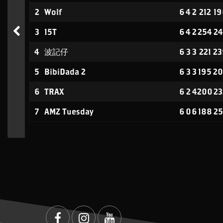
2
Wolf
6
4
2
212
19
3
15T
6
4
2
254
24
4
波記仔
6
3
3
221
23
5
BibiDada 2
6
3
3
195
20
6
TRAX
6
2
4
200
23
7
AMZ Tuesday
6
0
6
188
25