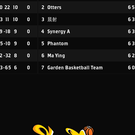
0
22
10
0
2
Otters
6
5
3
11
10
0
3
晨射
6
3
9
-18
9
0
4
Synergy A
6
3
5
-10
9
0
5
Phantom
6
3
2
-32
8
0
6
Ma Ying
6
2
3
-65
6
0
7
Garden Basketball Team
6
0