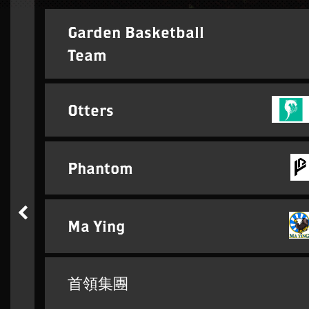
Garden Basketball
Team
Otters
Phantom
Ma Ying
首領集團