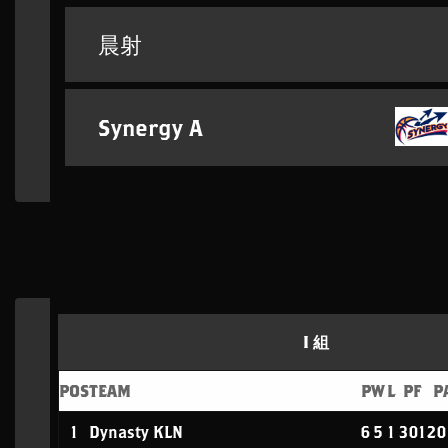
晨射
Synergy A
I 組
POS
TEAM
P
W
L
PF
P
1
Dynasty KLN
6
5
1
301
2