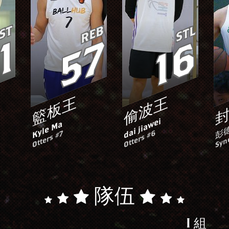
ST
REB
STL
1
57
16
籃板王
偷波王
dai jiawei
Kyle Ma
彭
Syn
Otters #6
Otters #7
隊伍
I 組