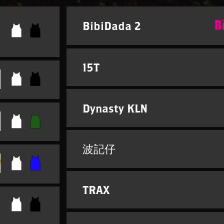
BibiDada 2
15T
Dynasty KLN
波記仔
TRAX