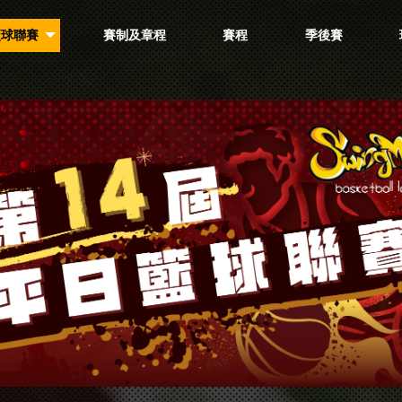
籃球聯賽
賽制及章程
賽程
季後賽