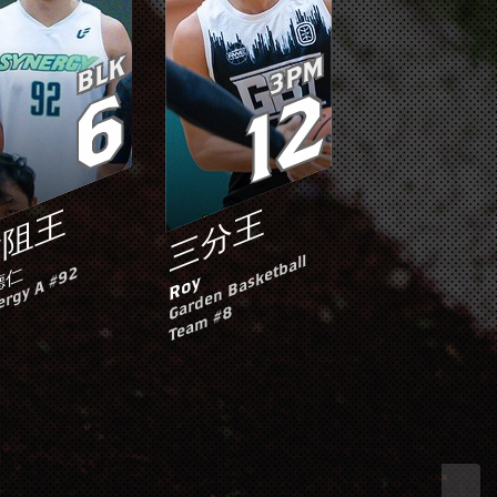
BLK
3PM
6
12
封阻王
三分王
a
r
d
e
n
B
a
s
k
et
b
all
T
e
a
m
#
德仁
ergy A #92
Roy
G
8
/