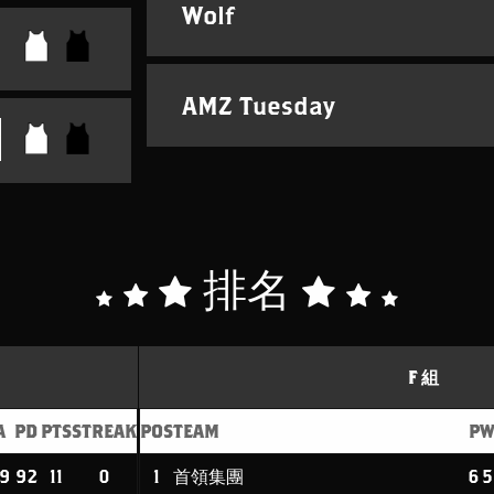
Wolf
AMZ Tuesday
排名
F 組
A
PD
PTS
STREAK
POS
TEAM
P
09
92
11
0
1
首領集團
6
5