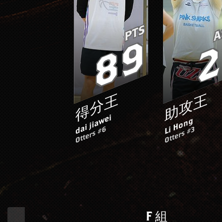
PTS
A
89
2
得分王
助攻王
dai jiawei
Li Hong
Otters #6
Otters #3
F 組