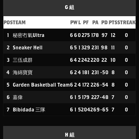
G 組
POS
TEAM
P
W
L
PF
PA
PD
PTS
STREAK
1
秘密冇氣Ultra
6
6
0
275
178
97
12
0
2
Sneaker Hell
6
5
1
329
231
98
11
0
3
三伍成群
6
4
2
242
220
22
10
0
4
海綿寶寶
6
2
4
181
231
-50
8
0
5
Garden Basketball Team
6
2
4
172
226
-54
8
0
6
嘉偉
6
1
5
179
227
-48
7
0
7
Bibidada 三隊
6
1
5
204
269
-65
7
0
H 組