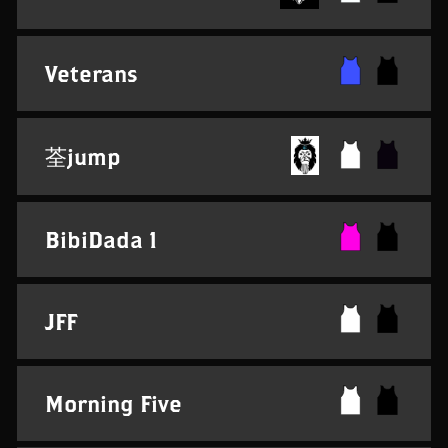
Veterans
荃jump
BibiDada 1
JFF
Morning Five