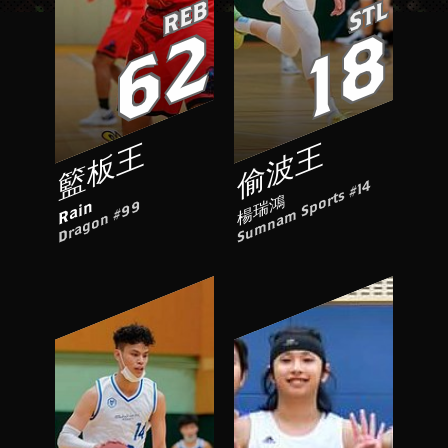
REB
STL
62
18
籃板王
偷波王
Sumnam Sports #14
楊瑞鴻
Rain
Dragon #99