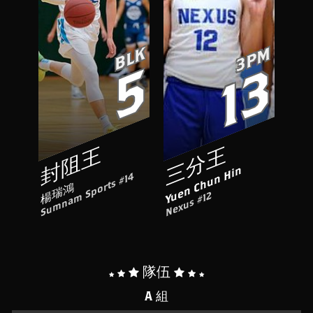
BLK
3PM
5
13
封阻王
三分王
Yuen Chun Hin
Sumnam Sports #14
楊瑞鴻
Nexus #12
隊伍
A 組