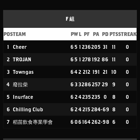
F 組
POS
TEAM
P
W
L
PF
PA
PD
PTS
STREAK
1
Cheer
6
5
1
236
205
31
11
0
2
TROJAN
6
5
1
278
192
86
11
0
3
Towngas
6
4
2
212
191
21
10
0
4
廢拉柴
6
3
3
286
257
29
9
0
5
Inurface
6
2
4
235
235
0
8
0
6
Chilling Club
6
2
4
215
284
-69
8
0
7
稻苗飲食專業學會
6
0
6
164
262
-98
6
0