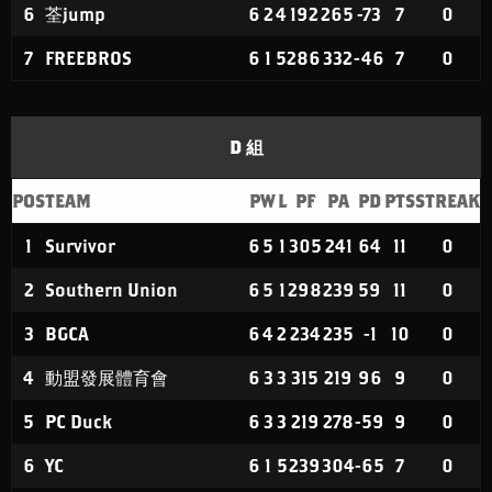
6
荃jump
6
2
4
192
265
-73
7
0
7
FREEBROS
6
1
5
286
332
-46
7
0
D 組
POS
TEAM
P
W
L
PF
PA
PD
PTS
STREAK
1
Survivor
6
5
1
305
241
64
11
0
2
Southern Union
6
5
1
298
239
59
11
0
3
BGCA
6
4
2
234
235
-1
10
0
4
動盟發展體育會
6
3
3
315
219
96
9
0
5
PC Duck
6
3
3
219
278
-59
9
0
6
YC
6
1
5
239
304
-65
7
0