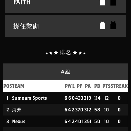
FAITH
㩒住黎砌
排名
A 組
POS
TEAM
P
W
L
PF
PA
PD
PTS
STREAK
1
Sumnam Sports
6
6
0
433
319
114
12
0
2
海芳
6
4
2
370
312
58
10
0
3
Nexus
6
4
2
401
351
50
10
0