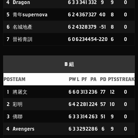
4
Dragon
6
3
3
341
332
9
9
0
5
青年supernova
6
2
4
367
327
40
8
0
6
名城地產
6
2
4
328
379
-51
8
0
7
晉裕青訓
6
0
6
234
454
-220
6
0
B 組
POS
TEAM
P
W
L
PF
PA
PD
PTS
STREAK
1
將屠文
6
6
0
313
236
77
12
0
2
彩明
6
4
2
281
224
57
10
0
3
僑聯
6
3
3
314
263
51
9
0
4
Avengers
6
3
3
292
286
6
9
0