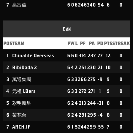
7
高富歲
6
0
6
246
340
-94
6
0
E 組
POS
TEAM
P
W
L
PF
PA
PD
PTS
STREAK
1
Chinalife Overseas
6
6
0
314
237
77
12
0
2
BibiDada 2
6
4
2
251
230
21
10
0
3
萬通集團
6
3
3
266
275
-9
9
0
4
元祖 LBers
6
3
3
272
271
1
9
0
5
彩明新星
6
2
4
213
244
-31
8
0
6
菊花台
6
2
4
291
295
-4
8
0
7
ARCH.IF
6
1
5
244
299
-55
7
0