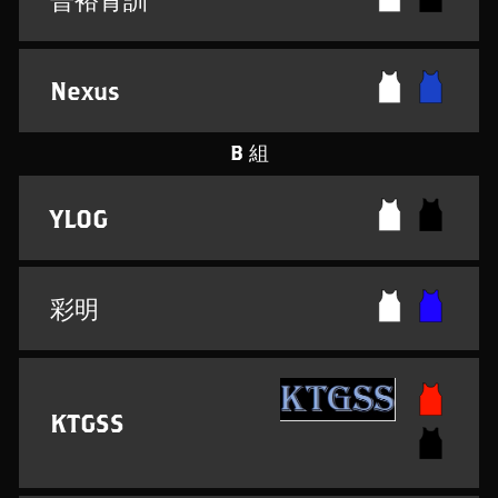
Nexus
B 組
YLOG
彩明
KTGSS