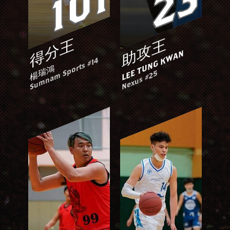
101
23
得分王
助攻王
LEE TUNG KWAN
Sumnam Sports #14
楊瑞鴻
Nexus #25