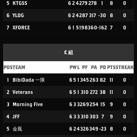
5
KTGSS
6
2
4
279
278
1
8
0
6
YLOG
6
2
4
287
317
-30
8
0
7
XFORCE
6
1
5
198
360
-162
7
0
C 組
POS
TEAM
P
W
L
PF
PA
PD
PTS
STREAK
1
BibiDada 一隊
6
5
1
345
263
82
11
0
2
Veterans
6
5
1
310
272
38
11
0
3
Morning Five
6
3
3
269
254
15
9
0
4
JFF
6
3
3
310
303
7
9
0
5
金鳳
6
2
4
326
349
-23
8
0