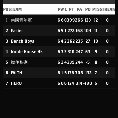
POS
TEAM
P
W
L
PF
PA
PD
PTS
STREAK
1
南國青年軍
6
6
0
399
266
133
12
0
2
Easier
6
5
1
272
168
104
11
0
3
Bench Boys
6
4
2
262
235
27
10
0
4
Noble House Hk
6
3
3
310
247
63
9
0
5
㩒住黎砌
6
2
4
239
244
-5
8
0
6
FAITH
6
1
5
176
308
-132
7
0
7
HERO
6
0
6
124
314
-190
5
0