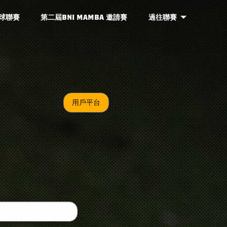
球聯賽
第二屆BNI MAMBA 邀請賽
過往聯賽
用戶平台