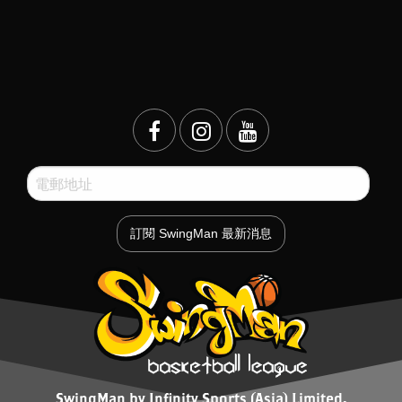
SwingMan by Infinity Sports (Asia) Limited.