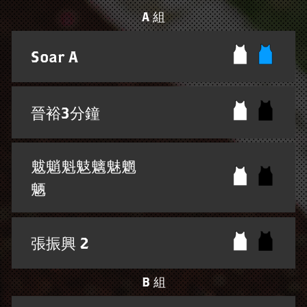
A 組
Soar A
晉裕3分鐘
魃魈魁鬾魑魅魍
魉
張振興 2
B 組