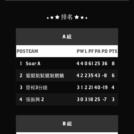
排名
A 組
POS
TEAM
P
W
L
PF
PA
PD
PTS
1
Soar A
4
4
0
61
25
36
8
2
魃魈魁鬾魑魅魍魉
4
2
2
35
43
-8
6
3
晉裕3分鐘
3
1
2
21
40
-19
4
4
張振興 2
3
0
3
18
25
-7
3
B 組