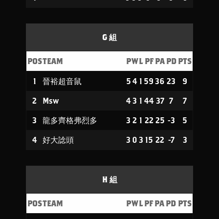
G 組
POS
TEAM
P
W
L
PF
PA
PD
PTS
1
晉裕超音鼠
5
4
1
59
36
23
9
2
Msw
4
3
1
44
37
7
7
3
龍多齊格弗烈多
3
2
1
22
25
-3
5
4
好大諗頭
3
0
3
15
22
-7
3
H 組
POS
TEAM
P
W
L
PF
PA
PD
PTS