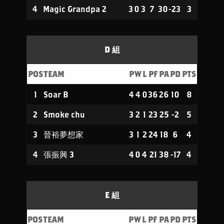
4
Magic Grandpa 2
3
0
3
7
30
-23
3
D 組
POS
TEAM
P
W
L
PF
PA
PD
PTS
1
Soar B
4
4
0
36
26
10
8
2
Smoke chu
3
2
1
23
25
-2
5
3
晉裕夢想家
3
1
2
24
18
6
4
4
張振興 3
4
0
4
21
38
-17
4
E 組
POS
TEAM
P
W
L
PF
PA
PD
PTS