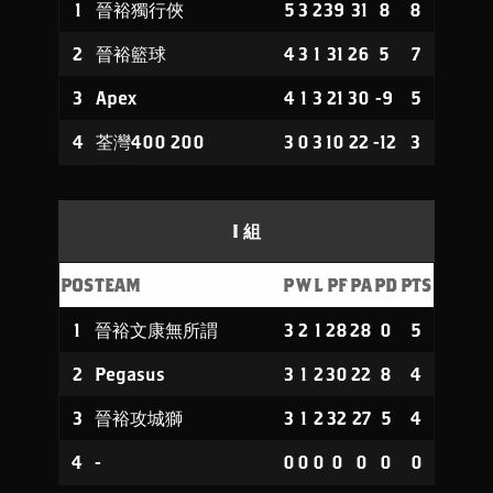
1
晉裕獨行俠
5
3
2
39
31
8
8
2
晉裕籃球
4
3
1
31
26
5
7
3
Apex
4
1
3
21
30
-9
5
4
荃灣400 200
3
0
3
10
22
-12
3
I 組
POS
TEAM
P
W
L
PF
PA
PD
PTS
1
晉裕文康無所謂
3
2
1
28
28
0
5
2
Pegasus
3
1
2
30
22
8
4
3
晉裕攻城獅
3
1
2
32
27
5
4
4
-
0
0
0
0
0
0
0