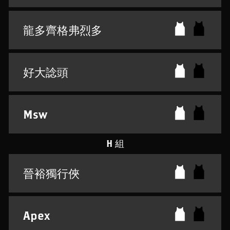
龍多齊格弗烈多
好大諗頭
Msw
H 組
晉裕獨行俠
Apex