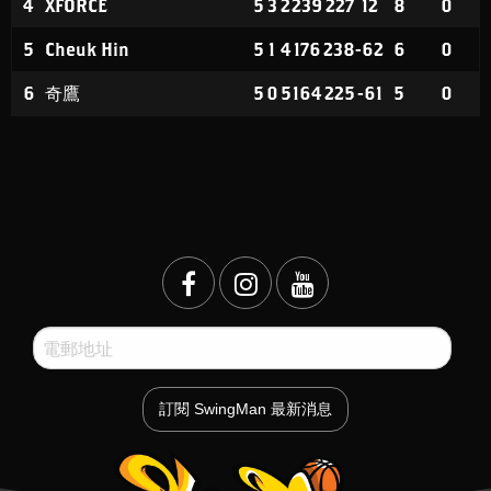
4
XFORCE
5
3
2
239
227
12
8
0
5
Cheuk Hin
5
1
4
176
238
-62
6
0
6
奇鷹
5
0
5
164
225
-61
5
0