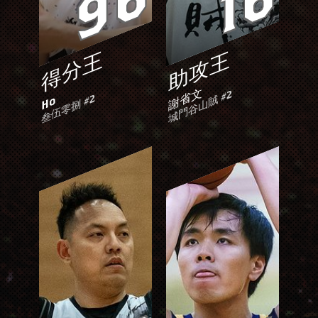
96
16
得分王
助攻王
謝省文
城門谷山賊 #2
叁伍零捌 #2
Ho