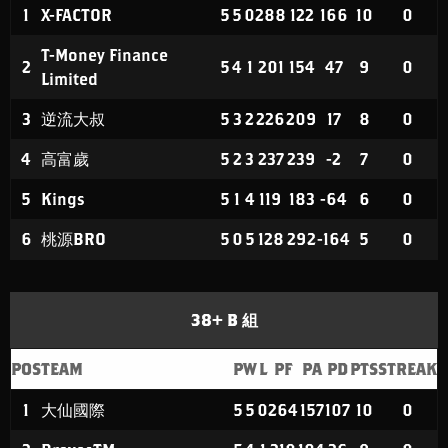
1
X-FACTOR
5
5
0
288
122
166
10
0
T-Money Finance
2
5
4
1
201
154
47
9
0
Limited
3
逆流大叔
5
3
2
226
209
17
8
0
4
高富歲
5
2
3
237
239
-2
7
0
5
Kings
5
1
4
119
183
-64
6
0
6
桃源BRO
5
0
5
128
292
-164
5
0
38+ B 組
POS
TEAM
P
W
L
PF
PA
PD
PTS
STREAK
1
大仙國際
5
5
0
264
157
107
10
0