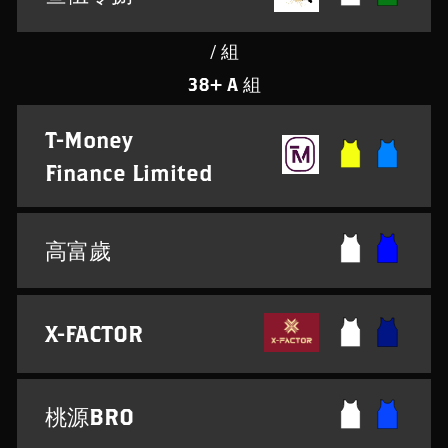
/ 組
38+ A 組
T-Money
Finance Limited
高富歲
X-FACTOR
桃源BRO