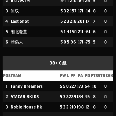
2
BravesTM
5
4
1
210
184
26
9
0
3
無双
5
3
2
157
171
-14
8
0
4
Last Shot
5
2
3
218
201
17
7
0
5
湘北老薑
5
1
4
150
211
-61
6
0
6
體偽人
5
0
5
96
171
-75
5
0
38+ C 組
POS
TEAM
P
W
L
PF
PA
PD
PTS
STREAK
1
Funny Dreamers
5
5
0
227
173
54
10
0
2
ATACAR BKIDS
5
3
2
229
184
45
8
0
3
Noble House Hk
5
3
2
210
198
12
8
0