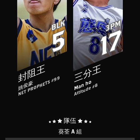
BLK
3PM
5
17
封阻王
三分王
NET PROPHETS #99
Man ho
姚俊豪
Attitude #8
隊伍
葵荃 A 組